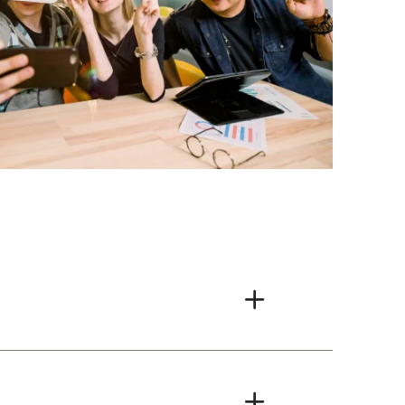
ng“, die alle
nts und vor