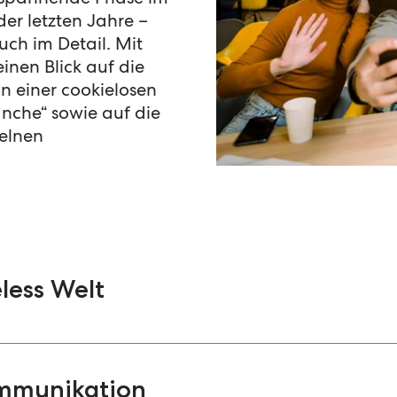
s spannende Phase im
r letzten Jahre –
ch im Detail. Mit
inen Blick auf die
 einer cookielosen
nche“ sowie auf die
zelnen
less Welt
tscheidenden Jahren. Es gibt nicht die „eine Lösu
ssen sind kreative Ansätze, strategische Investme
ommunikation