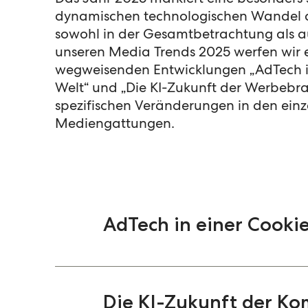
Das Jahr 2025 markiert eine besonder
dynamischen technologischen Wandel de
sowohl in der Gesamtbetrachtung als au
unseren Media Trends 2025 werfen wir e
wegweisenden Entwicklungen „AdTech in
Welt“ und „Die KI-Zukunft der Werbebra
spezifischen Veränderungen in den ein
Mediengattungen.
AdTech in einer Cookie
Die Ad-Tech-Branche steht vor en
Herausforderungen löst. Stattde
Die KI-Zukunft der K