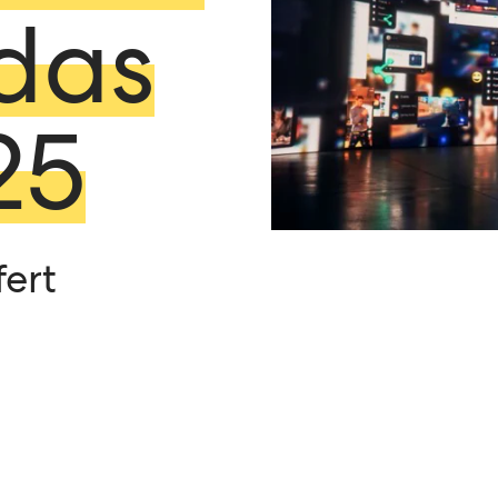
das
25
fert