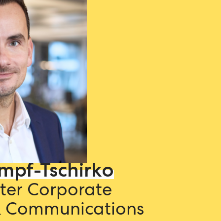
mpf-Tschirko
iter Corporate
& Communications