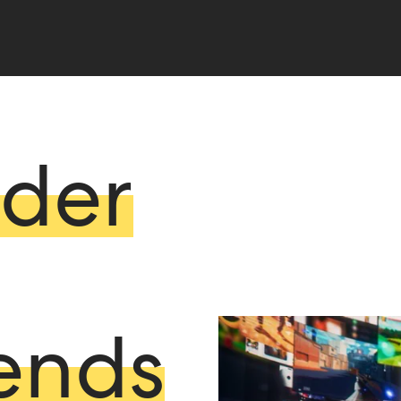
 der
ends